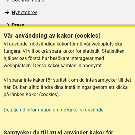
Nyhetsbrev
Press
Vår användning av kakor (cookies)
RSS
Vi använder nödvändiga kakor för att vår webbplats ska
fungera. Vi vill också spara kakor för statistik. Statistiken
hjälper oss förstå hur besökare interagerar med
Om webbplatsen
webbplatsen. Dessa kakor samlas in anonymt.
Vi sparar inte kakor för statistik om du inte samtycker till det
Tillgänglighet
här. Du kan alltid ändra dina inställningar genom att klicka
på länken Kakor (cookies).
Other languages
Detaljerad information om de kakor vi använder
Kakor (cookies)
Frågor?
Chatta med
mig!
Samtycker du till att vi använder kakor för