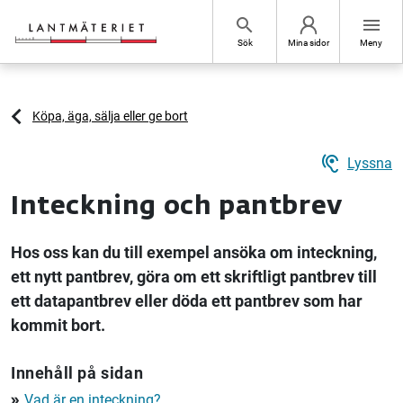
Hoppa till sidans innehåll
search
menu
Sök
Mina sidor
Meny
Köpa, äga, sälja eller ge bort
hearing
Lyssna
Inteckning och pantbrev
Hos oss kan du till exempel ansöka om inteckning,
ett nytt pantbrev, göra om ett skriftligt pantbrev till
ett datapantbrev eller döda ett pantbrev som har
kommit bort.
Innehåll på sidan
Vad är en inteckning?
double_arrow