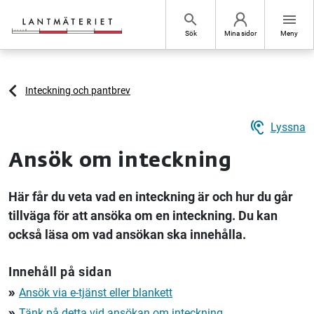
Hoppa till sidans innehåll
search
menu
Sök
Mina sidor
Meny
Inteckning och pantbrev
hearing
Lyssna
Ansök om inteckning
Här får du veta vad en inteckning är och hur du går
tillväga för att ansöka om en inteckning. Du kan
också läsa om vad ansökan ska innehålla.
Innehåll på sidan
Ansök via e-tjänst eller blankett
double_arrow
Tänk på detta vid ansökan om inteckning
double_arrow