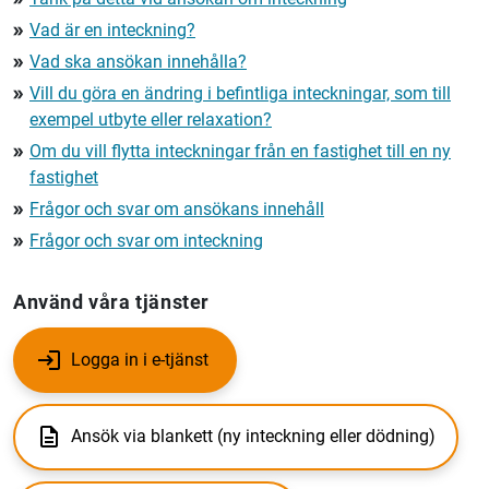
Vad är en inteckning?
double_arrow
Vad ska ansökan innehålla?
double_arrow
Vill du göra en ändring i befintliga inteckningar, som till
double_arrow
exempel utbyte eller relaxation?
Om du vill flytta inteckningar från en fastighet till en ny
double_arrow
fastighet
Frågor och svar om ansökans innehåll
double_arrow
Frågor och svar om inteckning
double_arrow
Använd våra tjänster
Logga in i e-tjänst
Ansök via blankett (ny inteckning eller dödning)