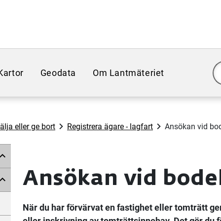
Kartor
Geodata
Om Lantmäteriet
lja eller ge bort
Registrera ägare - lagfart
Ansökan vid bo
Ansökan vid bode
När du har förvärvat en fastighet eller tomträtt 
eller inskrivning av tomträttsinnehav. Det gör du f