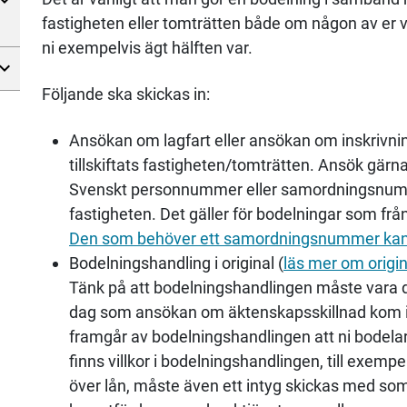
fastigheten eller tomträtten både om någon av er v
ni exempelvis ägt hälften var.
Följande ska skickas in:
Ansökan om lagfart eller ansökan om inskrivni
tillskiftats fastigheten/tomträtten. Ansök gärna 
Svenskt personnummer eller samordningsnumme
fastigheten. Det gäller för bodelningar som från
Den som behöver ett samordningsnummer kan k
Bodelningshandling i original (
läs mer om origin
Tänk på att bodelningshandlingen måste vara d
dag som ansökan om äktenskapsskillnad kom in t
framgår av bodelningshandlingen att ni bodela
finns villkor i bodelningshandlingen, till exemp
över lån, måste även ett intyg skickas med som 