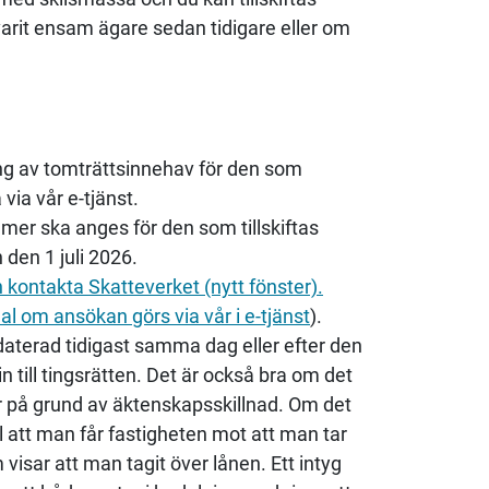
arit ensam ägare sedan tidigare eller om
ng av tomträttsinnehav för den som
via vår e-tjänst.
r ska anges för den som tillskiftas
 den 1 juli 2026.
ontakta Skatteverket (nytt fönster).
al om ansökan görs via vår i e-tjänst
).
aterad tidigast samma dag eller efter den
ill tingsrätten. Det är också bra om det
r på grund av äktenskapsskillnad. Om det
el att man får fastigheten mot att man tar
visar att man tagit över lånen. Ett intyg