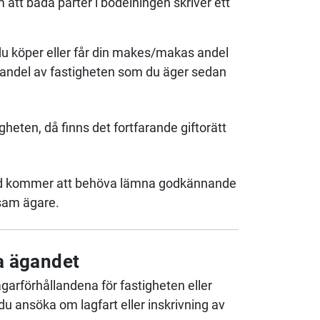
att båda parter i bodelningen skriver ett
du köper eller får din makes/makas andel
en andel av fastigheten som du äger sedan
heten, då finns det fortfarande giftorätt
lltid kommer att behöva lämna godkännande
nsam ägare.
a ägandet
garförhållandena för fastigheten eller
 ansöka om lagfart eller inskrivning av