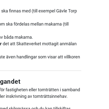
 ska finnas med (till exempel Gävle Torp
om ska fördelas mellan makarna (till
av båda makarna.
r
det att Skatteverket mottagit anmälan
te även handlingar som visar att villkoren
ägandet
för fastigheten eller tomträtten i samband
er inskrivning av tomträttsinnehav.
med skilsmässa och du kan tillskiftas