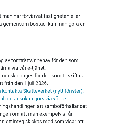
 man har förvärvat fastigheten eller
ara gemensam bostad, kan man göra en
ng av tomträttsinnehav för den som
ärna via vår e-tjänst.
r ska anges för den som tillskiftas
t från den 1 juli 2026.
ontakta Skatteverket (nytt fönster).
al om ansökan görs via vår i e-
lningshandlingen att samboförhållandet
dlingen om att man exempelvis får
en ett intyg skickas med som visar att