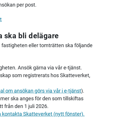
ansökan per post.
t
a ska bli delägare
i fastigheten eller tomträtten ska följande
igheten. Ansök gärna via vår e-tjänst.
kap som registrerats hos Skatteverket,
al om ansökan görs via vår i e-tjänst
).
r ska anges för den som tillskiftas
t från den 1 juli 2026.
ontakta Skatteverket (nytt fönster).