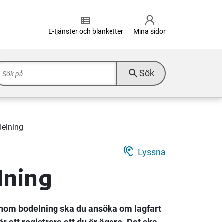
view_list
E-tjänster och blanketter
Mina sidor
search
Sök
delning
hearing
Lyssna
lning
genom bodelning ska du ansöka om lagfart
ör att registrera att du är ägare. Det ska