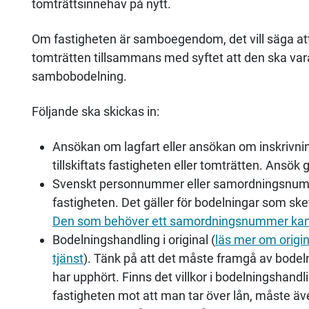
tomträttsinnehav på nytt.
Om fastigheten är samboegendom, det vill säga att
tomträtten tillsammans med syftet att den ska v
sambobodelning.
Följande ska skickas in:
Ansökan om lagfart eller ansökan om inskrivni
tillskiftats fastigheten eller tomträtten. Ansök g
Svenskt personnummer eller samordningsnumme
fastigheten. Det gäller för bodelningar som sket
Den som behöver ett samordningsnummer kan k
Bodelningshandling i original (
läs mer om origin
tjänst
). Tänk på att det måste framgå av bode
har upphört. Finns det villkor i bodelningshan
fastigheten mot att man tar över lån, måste äv