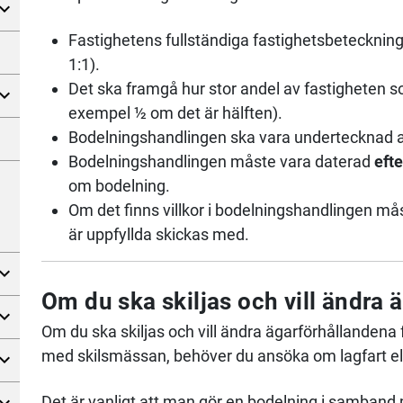
Fastighetens fullständiga fastighetsbeteckning
1:1).
Det ska framgå hur stor andel av fastigheten s
exempel ½ om det är hälften).
Bodelningshandlingen ska vara undertecknad 
Bodelningshandlingen måste vara daterad
efte
om bodelning.
Om det finns villkor i bodelningshandlingen mås
är uppfyllda skickas med.
Om du ska skiljas och vill ändra 
Om du ska skiljas och vill ändra ägarförhållandena 
med skilsmässan, behöver du ansöka om lagfart ell
Det är vanligt att man gör en bodelning i samband 