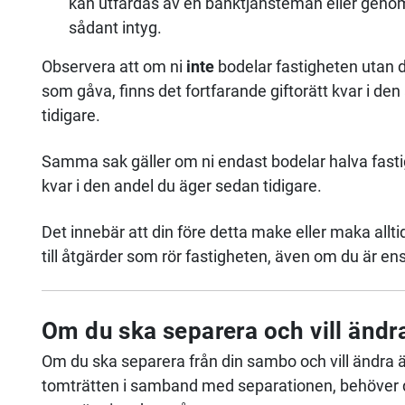
kan utfärdas av en banktjänsteman eller genom 
sådant intyg.
Observera att om ni
inte
bodelar fastigheten utan 
som gåva, finns det fortfarande giftorätt kvar i d
tidigare.
Samma sak gäller om ni endast bodelar halva fastig
kvar i den andel du äger sedan tidigare.
Det innebär att din före detta make eller maka a
till åtgärder som rör fastigheten, även om du är e
Om du ska separera och vill ändr
Om du ska separera från din sambo och vill ändra ä
tomträtten i samband med separationen, behöver du