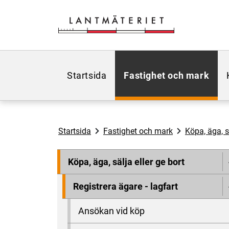
Hoppa till sidans innehåll
Startsida
Fastighet och mark
Startsida
Fastighet och mark
Köpa, äga, sä
Köpa, äga, sälja eller ge bort
Registrera ägare - lagfart
Ansökan vid köp