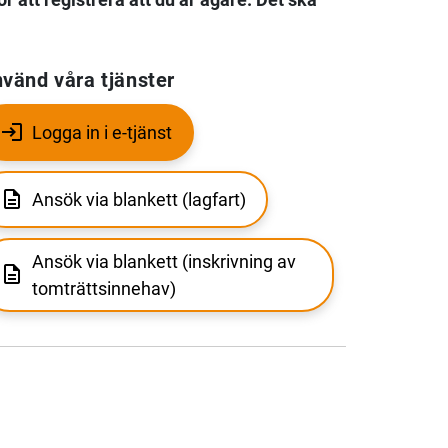
vänd våra tjänster
Logga in i e-tjänst
Ansök via blankett (lagfart)
Ansök via blankett (inskrivning av
tomträttsinnehav)