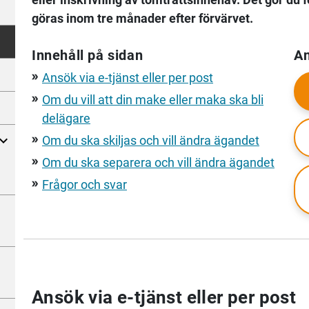
göras inom tre månader efter förvärvet.
Innehåll på sidan
An
Ansök via e-tjänst eller per post
double_arrow
Om du vill att din make eller maka ska bli
double_arrow
delägare
Om du ska skiljas och vill ändra ägandet
double_arrow
Om du ska separera och vill ändra ägandet
double_arrow
Frågor och svar
double_arrow
Ansök via e-tjänst eller per post