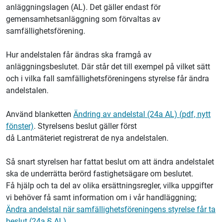
anläggningslagen (AL). Det gäller endast för
gemensamhetsanläggning som förvaltas av
samfällighetsförening.
Hur andelstalen får ändras ska framgå av
anläggningsbeslutet. Där står det till exempel på vilket sätt
och i vilka fall samfällighetsföreningens styrelse får ändra
andelstalen.
Använd blanketten
Ändring av andelstal (24a AL) (pdf, nytt
fönster)
. Styrelsens beslut gäller först
då
Lantmäteriet
registrerat de nya andelstalen.
Så snart styrelsen har fattat beslut om att ändra andelstalet
ska de underrätta berörd fastighetsägare om beslutet.
Få hjälp och ta del av olika ersättningsregler, vilka uppgifter
vi behöver få samt information om i vår handläggning;
Ändra andelstal när samfällighetsföreningens styrelse får ta
beslut (24a § AL)