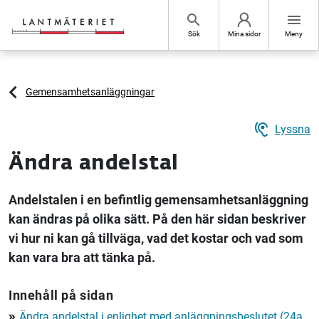
Hoppa till sidans innehåll
search
menu
Sök
Mina sidor
Meny
Gemensamhetsanläggningar
hearing
Lyssna
Ändra andelstal
Andelstalen i en befintlig gemensamhetsanläggning
kan ändras på olika sätt. På den här sidan beskriver
vi hur ni kan gå tillväga, vad det kostar och vad som
kan vara bra att tänka på.
Innehåll på sidan
Ändra andelstal i enlighet med anläggningsbeslutet (24a
double_arrow