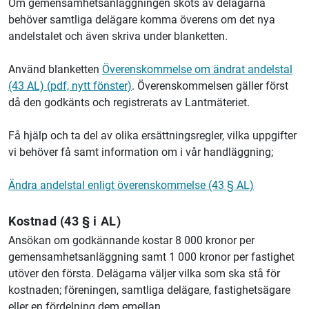
Om gemensamhetsanläggningen sköts av delägarna
behöver samtliga delägare komma överens om det nya
andelstalet och även skriva under blanketten.
Använd blanketten
Överenskommelse om ändrat andelstal
(43 AL) (pdf, nytt fönster)
. Överenskommelsen gäller först
då den godkänts och registrerats av
Lantmäteriet
.
Få hjälp och ta del av olika ersättningsregler, vilka uppgifter
vi behöver få samt information om i vår handläggning;
Ändra andelstal enligt överenskommelse (43 § AL)
Kostnad (43 § i AL)
Ansökan om godkännande kostar 8 000 kronor per
gemensamhetsanläggning samt 1 000 kronor per fastighet
utöver den första. Delägarna väljer vilka som ska stå för
kostnaden; föreningen, samtliga delägare, fastighetsägare
eller en fördelning dem emellan
.