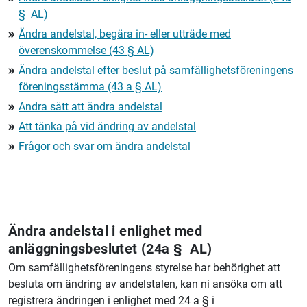
§ AL)
Ändra andelstal, begära in- eller utträde med
double_arrow
överenskommelse (43 § AL)
Ändra andelstal efter beslut på samfällighetsföreningens
double_arrow
föreningsstämma (43 a § AL)
Andra sätt att ändra andelstal
double_arrow
Att tänka på vid ändring av andelstal
double_arrow
Frågor och svar om ändra andelstal
double_arrow
Ändra andelstal i enlighet med
anläggningsbeslutet (24a § AL)
Om samfällighetsföreningens styrelse har behörighet att
besluta om ändring av andelstalen, kan ni ansöka om att
registrera ändringen i enlighet med 24 a § i