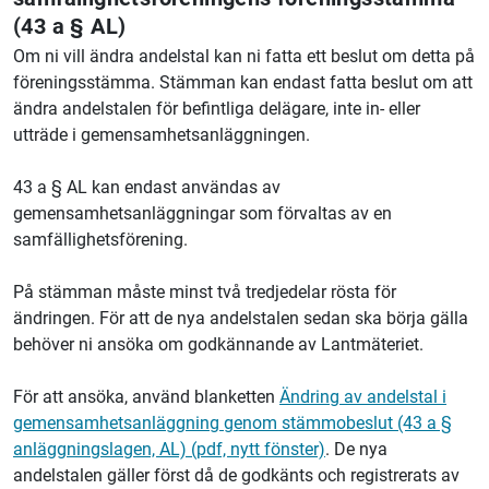
(43 a § AL)
Om ni vill ändra andelstal kan ni fatta ett beslut om detta på
föreningsstämma. Stämman kan endast fatta beslut om att
ändra andelstalen för befintliga delägare, inte in- eller
utträde i gemensamhetsanläggningen.
43 a § AL kan endast användas av
gemensamhetsanläggningar som förvaltas av en
samfällighetsförening.
På stämman måste minst två tredjedelar rösta för
ändringen. För att de nya andelstalen sedan ska börja gälla
behöver ni ansöka om godkännande av Lantmäteriet.
För att ansöka, använd blanketten
Ändring av andelstal i
gemensamhetsanläggning genom stämmobeslut (43 a §
anläggningslagen, AL) (pdf, nytt fönster)
. De nya
andelstalen gäller först då de godkänts och registrerats av