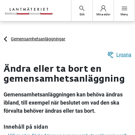
Hoppa till sidans innehåll
search
menu
Sök
Mina sidor
Meny
Gemensamhetsanläggningar
hearing
Lyssna
Ändra eller ta bort en
gemensamhetsanläggning
Gemensamhetsanläggningen kan behöva ändras
ibland, till exempel när beslutet om vad den ska
förvalta behöver ändras eller tas bort.
Innehåll på sidan