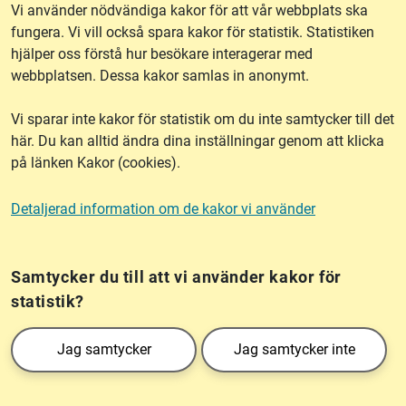
Vi använder nödvändiga kakor för att vår webbplats ska
fungera. Vi vill också spara kakor för statistik. Statistiken
hjälper oss förstå hur besökare interagerar med
Om webbplatsen
webbplatsen. Dessa kakor samlas in anonymt.
Vi sparar inte kakor för statistik om du inte samtycker till det
Tillgänglighet
här. Du kan alltid ändra dina inställningar genom att klicka
på länken Kakor (cookies).
Other languages
Detaljerad information om de kakor vi använder
Kakor (cookies)
Frågor?
Chatta med
mig!
Samtycker du till att vi använder kakor för
statistik?
Lantmäteriet är den myndighet som kartlägger Sverige. Till våra uppgifter hör
Jag samtycker
Jag samtycker inte
också att registrera och säkra ägandet av alla fastigheter samt hantera deras
gränser. Vi tillhör Landsbygds- och infrastrukturdepartementet.