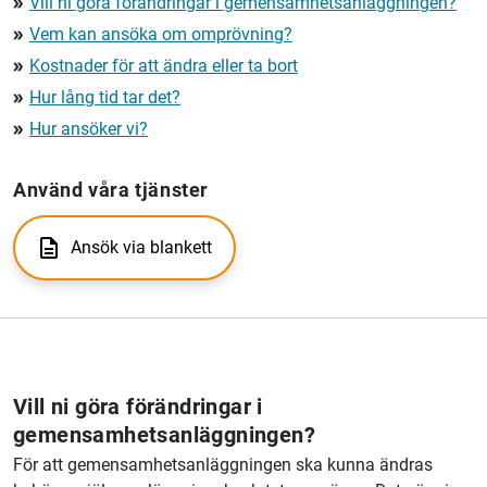
Vill ni göra förändringar i gemensamhetsanläggningen?
double_arrow
Vem kan ansöka om omprövning?
double_arrow
Kostnader för att ändra eller ta bort
double_arrow
Hur lång tid tar det?
double_arrow
Hur ansöker vi?
double_arrow
Använd våra tjänster
Ansök via blankett
Vill ni göra förändringar i
gemensamhetsanläggningen?
För att gemensamhetsanläggningen ska kunna ändras