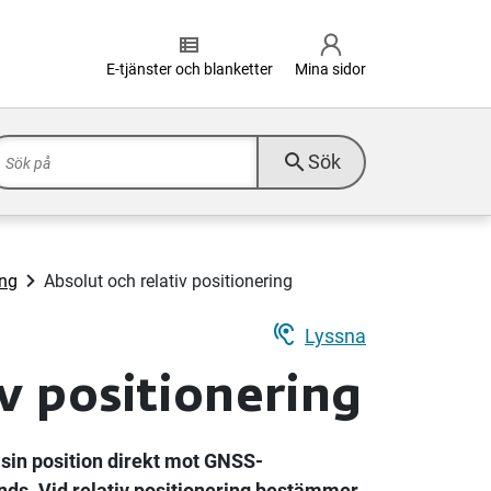
view_list
E-tjänster och blanketter
Mina sidor
search
Sök
ing
Absolut och relativ positionering
hearing
Lyssna
v positionering
sin position direkt mot GNSS-
nds. Vid relativ positionering bestämmer