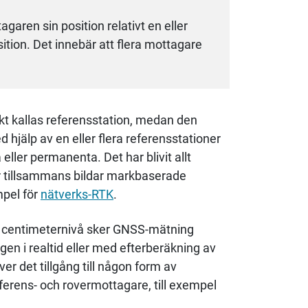
aren sin position relativt en eller
tion. Det innebär att flera mottagare
t kallas referensstation, medan den
jälp av en eller flera referensstationer
 eller permanenta. Det har blivit allt
r tillsammans bildar markbaserade
mpel för
nätverks-RTK
.
å centimeternivå sker GNSS-mätning
gen i realtid eller med efterberäkning av
er det tillgång till någon form av
ferens- och rovermottagare, till exempel