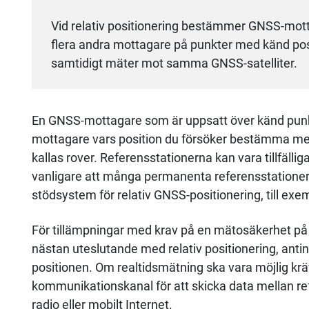
Vid relativ positionering bestämmer GNSS-mottag
flera andra mottagare på punkter med känd posi
samtidigt mäter mot samma GNSS-satelliter.
En GNSS-mottagare som är uppsatt över känd punk
mottagare vars position du försöker bestämma med h
kallas rover. Referensstationerna kan vara tillfälliga
vanligare att många permanenta referensstatione
stödsystem för relativ GNSS-positionering, till exe
För tillämpningar med krav på en mätosäkerhet p
nästan uteslutande med relativ positionering, antin
positionen. Om realtidsmätning ska vara möjlig kräv
kommunikationskanal för att skicka data mellan re
radio eller mobilt Internet.