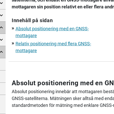
mottagaren sin position relativt en eller flera an
Innehåll på sidan
Absolut positionering med en GNSS-
double_arrow
mottagare
Relativ positionering med flera GNSS-
double_arrow
mottagare
Absolut positionering med en G
Absolut positionering innebär att mottagaren bestäm
GNSS-satelliterna. Mätningen sker alltså med endas
standardmetoden för mätning med enklare GNSS-mo