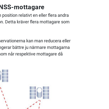
 GNSS-mottagare
osition relativt en eller flera andra
n. Detta kräver flera mottagare som
servationerna kan man reducera eller
fungerar bättre ju närmare mottagarna
 som når respektive mottagare då