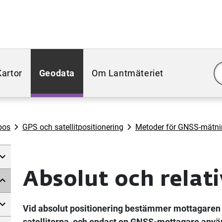
Kartor
Geodata
Om Lantmäteriet
pos
GPS och satellitpositionering
Metoder för GNSS-mätn
Absolut och relati
Vid absolut positionering bestämmer mottagaren 
satelliterna, och endast en GNSS-mottagare anvä