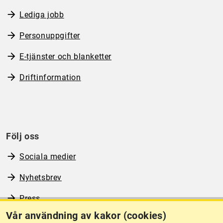
Lediga jobb
Personuppgifter
E-tjänster och blanketter
Driftinformation
Följ oss
Sociala medier
Nyhetsbrev
Press
Vår användning av kakor (cookies)
RSS