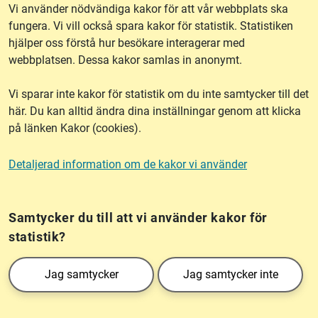
Vi använder nödvändiga kakor för att vår webbplats ska
fungera. Vi vill också spara kakor för statistik. Statistiken
hjälper oss förstå hur besökare interagerar med
Om webbplatsen
webbplatsen. Dessa kakor samlas in anonymt.
Vi sparar inte kakor för statistik om du inte samtycker till det
Tillgänglighet
här. Du kan alltid ändra dina inställningar genom att klicka
på länken Kakor (cookies).
Other languages
Detaljerad information om de kakor vi använder
Kakor (cookies)
Frågor?
Chatta med
mig!
Samtycker du till att vi använder kakor för
statistik?
Lantmäteriet är den myndighet som kartlägger Sverige. Till våra uppgifter hör
Jag samtycker
Jag samtycker inte
också att registrera och säkra ägandet av alla fastigheter samt hantera deras
gränser. Vi tillhör Landsbygds- och infrastrukturdepartementet.