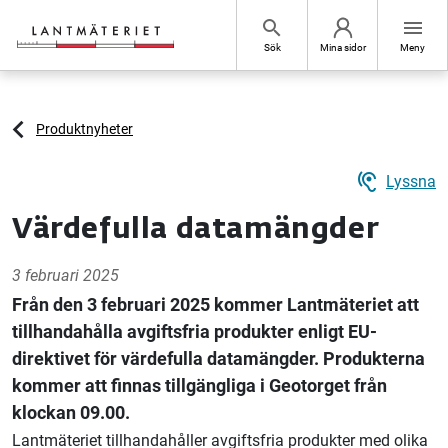
Hoppa till sidans innehåll
search
menu
Sök
Mina sidor
Meny
Produktnyheter
hearing
Lyssna
Värdefulla datamängder
3 februari 2025
Från den 3 februari 2025 kommer Lantmäteriet att
tillhandahålla avgiftsfria produkter enligt EU-
direktivet för värdefulla datamängder. Produkterna
kommer att finnas tillgängliga i Geotorget från
klockan 09.00.
Lantmäteriet tillhandahåller avgiftsfria produkter med olika