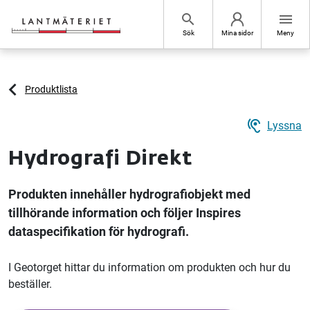
Hoppa till sidans innehåll
search
menu
Sök
Mina sidor
Meny
Produktlista
hearing
Lyssna
Hydrografi Direkt
Produkten innehåller hydrografiobjekt med
tillhörande information och följer Inspires
dataspecifikation för hydrografi.
I Geotorget hittar du information om produkten och hur du
beställer.