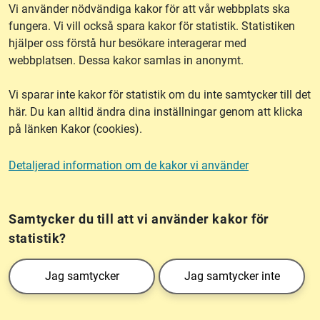
Vi använder nödvändiga kakor för att vår webbplats ska
fungera. Vi vill också spara kakor för statistik. Statistiken
hjälper oss förstå hur besökare interagerar med
Om webbplatsen
webbplatsen. Dessa kakor samlas in anonymt.
Vi sparar inte kakor för statistik om du inte samtycker till det
Tillgänglighet
här. Du kan alltid ändra dina inställningar genom att klicka
på länken Kakor (cookies).
Other languages
Detaljerad information om de kakor vi använder
Kakor (cookies)
Frågor?
Chatta med
mig!
Samtycker du till att vi använder kakor för
statistik?
Lantmäteriet är den myndighet som kartlägger Sverige. Till våra uppgifter hör
Jag samtycker
Jag samtycker inte
också att registrera och säkra ägandet av alla fastigheter samt hantera deras
gränser. Vi tillhör Landsbygds- och infrastrukturdepartementet.