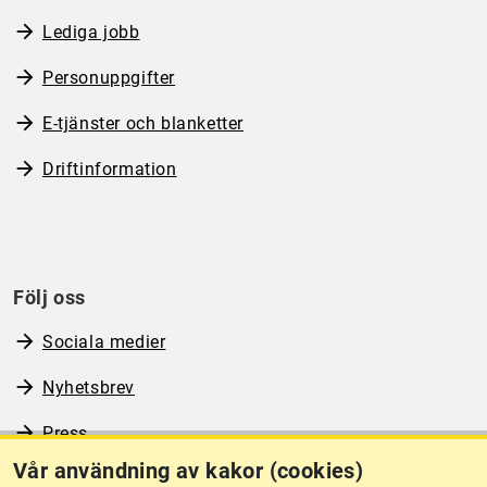
Lediga jobb
Personuppgifter
E-tjänster och blanketter
Driftinformation
Följ oss
Sociala medier
Nyhetsbrev
Press
Vår användning av kakor (cookies)
RSS