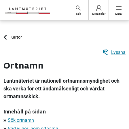
Hoppa till sidans innehåll
search
menu
Sök
Mina sidor
Meny
Kartor
hearing
Lyssna
Ortnamn
Lantmäteriet är nationell ortnamnsmyndighet och
ska verka för ett ändamålsenligt och vårdat
ortnamnsskick.
Innehåll på sidan
Sök ortnamn
double_arrow
Vad vi gör inom ortnamn
double_arrow