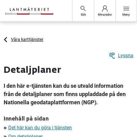
Hoppa till sidans innehåll
search
menu
Sök
Mina sidor
Meny
Våra karttjänster
hearing
Lyssna
Detaljplaner
I den här e-tjänsten kan du se utvald information
från de detaljplaner som finns uppladdade på den
Nationella geodataplattformen (NGP).
Innehåll på sidan
Det här kan du göra i tjänsten
double_arrow
Om detaljplaner
double_arrow