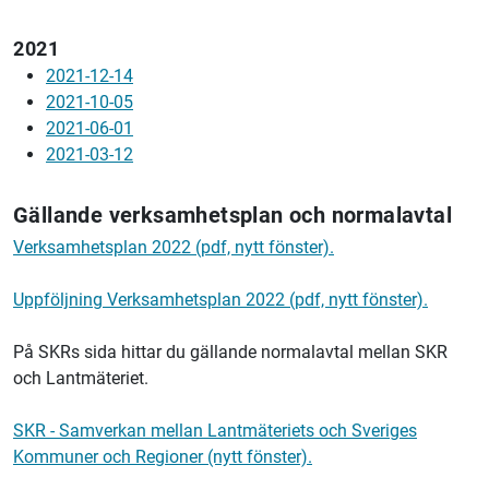
2021
2021-12-14
2021-10-05
2021-06-01
2021-03-12
Gällande verksamhetsplan och normalavtal
Verksamhetsplan 2022 (pdf, nytt fönster).
Uppföljning Verksamhetsplan 2022 (pdf, nytt fönster).
På SKRs sida hittar du gällande normalavtal mellan SKR
och
Lantmäteriet.
SKR - Samverkan mellan
Lantmäteriets
och Sveriges
Kommuner och Regioner (nytt fönster).