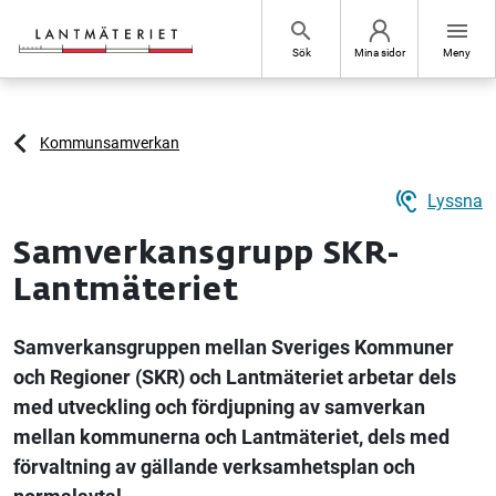
Hoppa till sidans innehåll
search
menu
Sök
Mina sidor
Meny
Kommunsamverkan
hearing
Lyssna
Samverkansgrupp SKR-
Lantmäteriet
Samverkansgruppen mellan Sveriges Kommuner
och Regioner (SKR) och Lantmäteriet arbetar dels
med utveckling och fördjupning av samverkan
mellan kommunerna och Lantmäteriet, dels med
förvaltning av gällande verksamhetsplan och