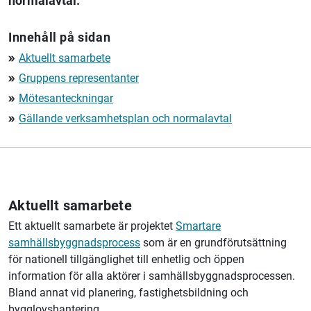
normalavtal.
Innehåll på sidan
Aktuellt samarbete
double_arrow
Gruppens representanter
double_arrow
Mötesanteckningar
double_arrow
Gällande verksamhetsplan och normalavtal
double_arrow
Aktuellt samarbete
Ett aktuellt samarbete är projektet
Smartare
samhällsbyggnadsprocess
som är en grundförutsättning
för nationell tillgänglighet till enhetlig och öppen
information för alla aktörer i samhällsbyggnadsprocessen.
Bland annat vid planering, fastighetsbildning och
bygglovshantering.