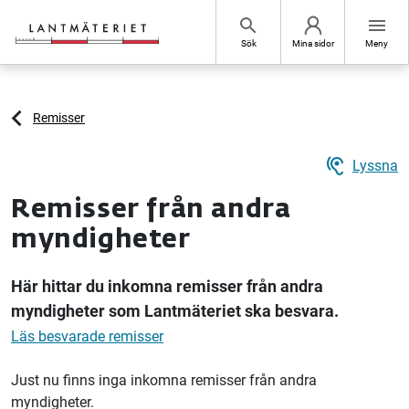
Hoppa till sidans innehåll
search
menu
Sök
Mina sidor
Meny
Remisser
hearing
Lyssna
Remisser från andra
myndigheter
Här hittar du inkomna remisser från andra
myndigheter som Lantmäteriet ska besvara.
Läs besvarade remisser
Just nu finns inga inkomna remisser från andra
myndigheter.